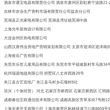
酒泉市通宝电器有限责任公司 酒泉市肃州区彩虹桥宁波路21-
吉林市农业生产资料市场有限责任公司益农分公司
芜湖县正光家电有限公司 芜湖县湾址镇芜湖中路
上海光年装饰设计有限公司
大连金州区热电有限公司
山西汉唐伟业房地产营销策划有限公司 太原市迎泽区迎泽南街2
上海俊岳广告有限公司
东莞市乐世儿童用品有限公司 东莞市常平镇漱新村常马路34
杭州瑞源地毯有限公司 拱墅区八丈井西路28号
夹江县古艺宣纸厂 夹江县马村乡石堰村6社
洪兴（个体经营） 河北 石家庄市桥西区 石家庄桥西区 汇明路 .
成都睿信互联通信技术有限公司 成都高新区芳草东街7号附1
上海吴淞开关有限公司 上海市奉贤区柘林镇浦卫公路8659号第