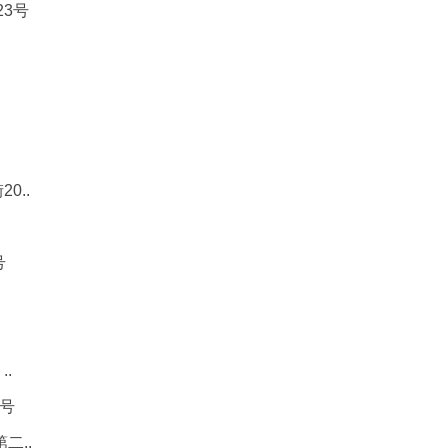
23号
0..
号
.
2号
二..