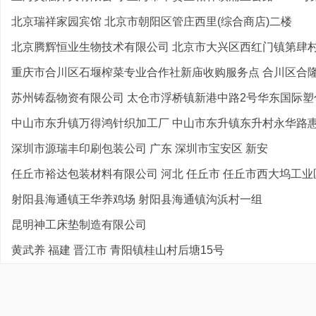
北京瑞祥家园宾馆 北京市朝阳区管庄西里(综合商店)二楼
北京腾辉恒业生物技术有限公司 北京市大兴区西红门镇第肆村西
重庆市合川区石堰榨菜专业合作社新庙收购服务点 合川区合隆新
苏州铸磊物资有限公司 太仓市浮桥镇新港中路2号华东国际塑化
中山市东升镇万得鸿针织加工厂 中山市东升镇东升村永华路惠群
深圳市源瑞丰印刷包装公司 广东 深圳市宝安区 新安
任丘市裕达包装材料有限公司 河北 任丘市 任丘市西大坞工业
射阳县海通镇王华养鸡场 射阳县海通镇沟浜村一组
昆明神工床垫制造有限公司
黄武养 福建 晋江市 青阳镇桂山村后塘15号