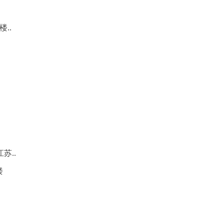
..
苏..
楼