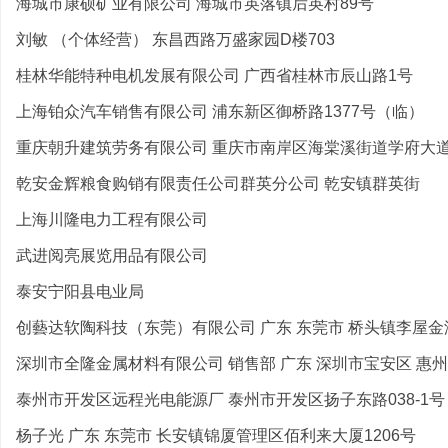
海城市康硕矿业有限公司 海城市英落镇后英村89号
刘敏 （个体经营） 东昌西路万盛家园D楼703
桂林华能特种电机发展有限公司 广西省桂林市辰山路1号
上海铂众汽车销售有限公司 浦东新区御桥路1377号（临）
重庆朝升建筑劳务有限公司 重庆市南岸区海棠溪街道学府大道5
乾安金辉粮食购销有限责任公司群英分公司 乾安镇群英街
上海川隆电力工程有限公司
武进阅亮展览用品有限公司
泰安宁阳县电业局
创藝达软陶科技（东莞）有限公司 广东 东莞市 桥头镇李屋金湖
深圳市全隆金属材料有限公司 销售部 广东 深圳市宝安区 惠州.
泰州市开发区远程光电能源厂 泰州市开发区扬子东路038-1号
杨子光 广东 东莞市 长安镇锦厦管理区佰利来大厦1206号