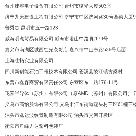
台州建睿电子设备有限公司 台州市曙光大厦503室
济宁九天建设工程有限公司 济宁市中区洸河路30号圣德大厦9楼
普秀贵 昆明市五一路123
威海明湖贸易有限公司 威海市塔山中路-附179号
嘉兴市南湖区城西红光杂货店 嘉兴市中山东路536号店面
上海壮拓实业有限公司
四川新创能石油工程技术有限公司 苍溪县陵江镇古梁村
东营市鑫森商贸有限责任公司 东营区东二路178-11号
飞索半导体（苏州）有限公司（原AMD（苏州）有限公司） 江
义乌市高怡服饰有限公司 义乌市江东街道端头村三区61幢三
泊头市鑫达波纹管制造有限公司 泊头市交河开发区
衡阳市雁峰力达塑料包装厂