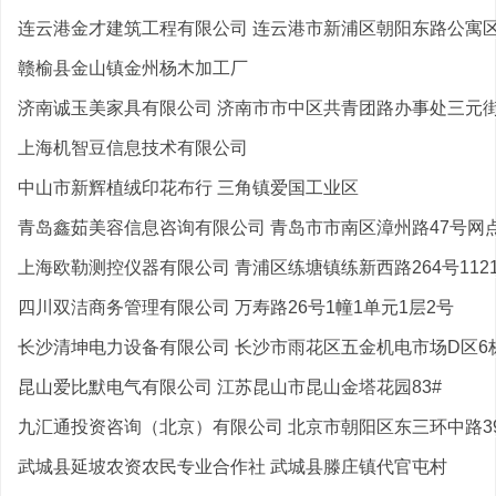
连云港金才建筑工程有限公司 连云港市新浦区朝阳东路公寓区A
赣榆县金山镇金州杨木加工厂
济南诚玉美家具有限公司 济南市市中区共青团路办事处三元街3
上海机智豆信息技术有限公司
中山市新辉植绒印花布行 三角镇爱国工业区
青岛鑫茹美容信息咨询有限公司 青岛市市南区漳州路47号网
上海欧勒测控仪器有限公司 青浦区练塘镇练新西路264号112
四川双洁商务管理有限公司 万寿路26号1幢1单元1层2号
长沙清坤电力设备有限公司 长沙市雨花区五金机电市场D区6栋1
昆山爱比默电气有限公司 江苏昆山市昆山金塔花园83#
九汇通投资咨询（北京）有限公司 北京市朝阳区东三环中路39
武城县延坡农资农民专业合作社 武城县滕庄镇代官屯村