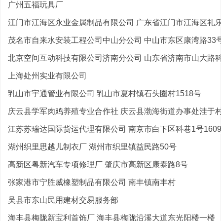
广州五福玩具厂
江门市江海区永业金属制品有限公司 广东省江门市江海区礼乐张
茂名市自来水安装工程公司中山分公司 中山市东区康湾路33号3
北京空间互动科技有限公司济南分公司 山东省济南市山大路科苑
上海处州实业有限公司
乳山市宇通管业有限公司 乳山市夏村镇石头圈村1518号
庆云县学军肉鸡养殖专业合作社 庆云县渤海街道办事处洼于村1
江苏苏瑞达国际货运代理有限公司 南京市白下区科巷1号160
湖州织里思越儿制衣厂 湖州市织里镇益民路50号
高新区粤新汽车专项修理厂 肇庆市高新区康泰路8号
张家港市宁胜威橡塑制品有限公司 南丰镇南丰村
吴县市东山民用建材交易服务部
海丰县梅陇新宝利首饰厂 海丰县梅陇沿溪大道东光阳楼一楼