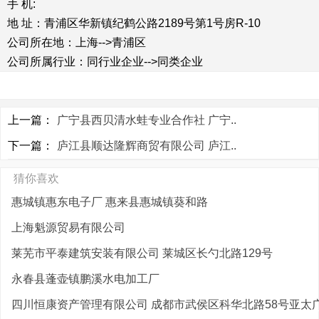
手 机:
地 址：青浦区华新镇纪鹤公路2189号第1号房R-10
公司所在地：上海-->青浦区
公司所属行业：同行业企业-->同类企业
上一篇：
广宁县西贝清水蛙专业合作社 广宁..
下一篇：
庐江县顺达隆辉商贸有限公司 庐江..
猜你喜欢
惠城镇惠东电子厂 惠来县惠城镇葵和路
上海魁源贸易有限公司
莱芜市平泰建筑安装有限公司 莱城区长勺北路129号
永春县蓬壶镇鹏溪水电加工厂
四川恒康资产管理有限公司 成都市武侯区科华北路58号亚太广