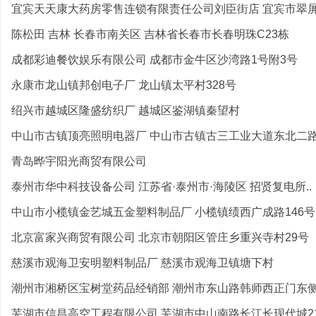
宜宾天天康大药房零售连锁有限责任公司刘臣街店 宜宾市翠屏区
陈松田 吉林 长春市南关区 吉林省长春市长春明珠C23栋
成都彩迪餐饮娱乐有限公司 成都市金牛区沙湾路1号附3号
永康市龙山镇邦创电子厂 龙山镇太平村328号
绍兴市越城区隆盛纺织厂 越城区鉴湖镇秦望村
中山市古镇顶亮照明电器厂 中山市古镇古三工业大道东北二路1
青岛晔宇阳光商贸有限公司
泰州市华中科技设备公司 江苏省·泰州市·海陵区 招贤复电所..
中山市小榄镇金艺城五金塑料制品厂 小榄镇绩西广成路146号
北京富家兴商贸有限公司 北京市朝阳区管庄乡重兴寺村29号
慈溪市观海卫安明塑料制品厂 慈溪市观海卫镇塘下村
潮州市湘桥区宝树堂药品经销部 潮州市东山路韩师西正门东
芜湖市信昌高空工程有限公司 芜湖市中山南路长江长现代城21