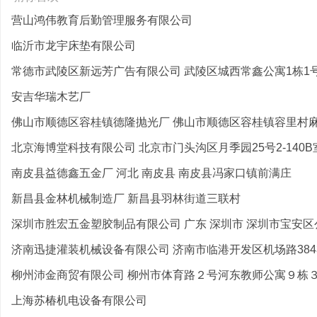
营山鸿伟教育后勤管理服务有限公司
临沂市龙宇床垫有限公司
常德市武陵区新远芳广告有限公司 武陵区城西常鑫公寓1栋1号
安吉华瑞木艺厂
佛山市顺德区容桂镇德隆抛光厂 佛山市顺德区容桂镇容里村麻将
北京海博堂科技有限公司 北京市门头沟区月季园25号2-140B
南皮县益德鑫五金厂 河北 南皮县 南皮县冯家口镇前满庄
新昌县金林机械制造厂 新昌县羽林街道三联村
深圳市胜宏五金塑胶制品有限公司 广东 深圳市 深圳市宝安区公
济南迅捷灌装机械设备有限公司 济南市临港开发区机场路384
柳州沛金商贸有限公司 柳州市体育路２号河东教师公寓９栋３单
上海苏椿机电设备有限公司