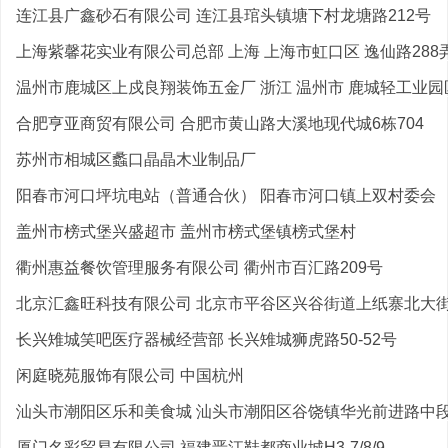
连江县广鑫砂石有限公司 连江县琯头镇塘下村龙塘路212号
上海紫馨花实业有限公司总部 上海 上海市虹口区 逸仙路288弄4
温州市鹿城区上戍良翔装饰五金厂 浙江 温州市 鹿城轻工业园区
合肥亨亚商贸有限公司 合肥市黄山路大溪地现代城6栋704
苏州市相城区蠡口晶晶木业制品厂
阳春市河口坪坑电站（普通合伙） 阳春市河口镇上双村委会
盖州市榜式堡兴盛超市 盖州市榜式堡镇榜式堡村
衢州惠益餐饮管理服务有限公司 衢州市百汇路209号
北京汇鑫旺科技有限公司 北京市平谷区兴谷街道上纸寨北大街9
长兴雉城笑吧医疗器械经营部 长兴雉城狮虎路50-52号
闲庭晓苑服饰有限公司 中国杭州
汕头市潮阳区乐和美食城 汕头市潮阳区谷饶镇华光前进路中
厦门名彩贸易有限公司 福建晋江鞋都商业城H3-7/8/9