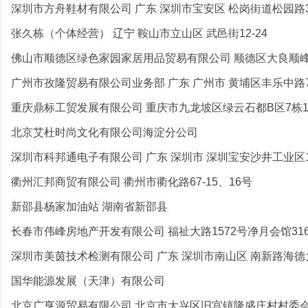
深圳市方舟鞋材有限公司 广东 深圳市宝安区 松岗街道松园路38
张久栋（个体经营） 辽宁 鞍山市立山区 武邑街12-24
佛山市顺德区绿色家园家居用品贸易有限公司 顺德区大良顺峰山
广州市孜隆贸易有限公司业务部 广东 广州市 黄埔区丰乐中路77
重庆鼎标工贸发展有限公司 重庆市九龙坡区绿云石都B区7栋1
北京艾杜时尚文化有限公司海淀分公司
深圳市科邦通电子有限公司 广东 深圳市 深圳宝安沙井工业区
衢州汇邦商贸有限公司 衢州市衢化路67-15、16号
新邵县杨家加油站 湖南省新邵县
长春市伟峰房地产开发有限公司 福祉大路1572号净月会馆31
深圳市美茵技术检测有限公司 广东 深圳市南山区 南新路海德大
国华能源发展（天津）有限公司
北京广亨源贸易有限公司 北京市大兴区旧宫镇隆盛庄村村委会西