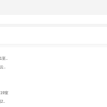
至..
..
19室
..