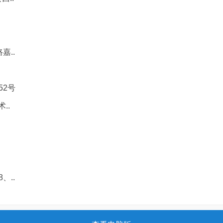
嘉..
52号
..
、..