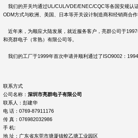
我们的开关均通过UL/CUL/VDE/ENEC/CQC等各国
ODM方式与欧洲、美国、日本等开关设计制造商和经销商合作生产
近年来，为顺应大陆发展，就近服务客户，亮群公司于199
和亮群电子（常熟）有限公司等。
我们的工厂于1999年首次申请并顺利通过了ISO9002：1994
联系方式
公司名称：
深圳市亮群电子有限公司
联系人：彭建华
电 话：0769-87911176
传 真：076982032986
手 机:
地 址：广东省东莞市塘厦镇蛟乙塘工业园区