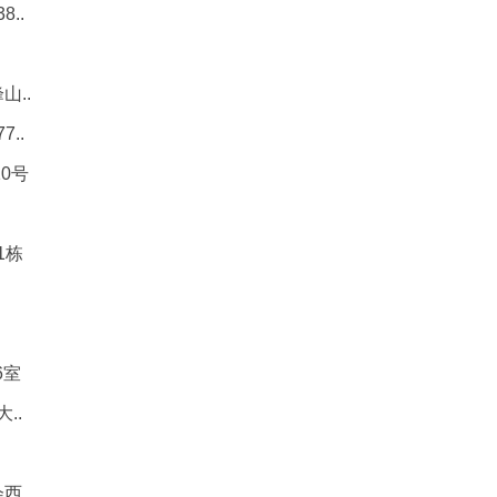
..
..
..
0号
1栋
6室
..
..