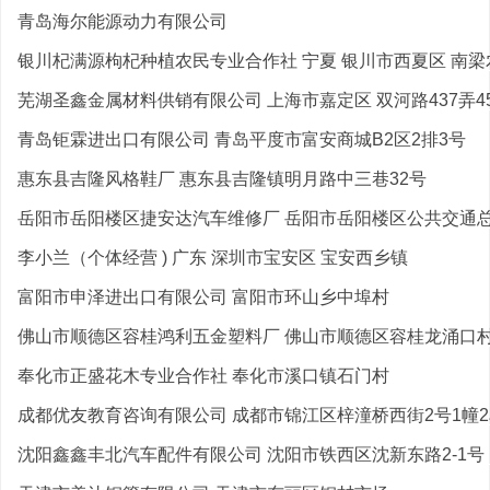
青岛海尔能源动力有限公司
银川杞满源枸杞种植农民专业合作社 宁夏 银川市西夏区 南梁农
芜湖圣鑫金属材料供销有限公司 上海市嘉定区 双河路437弄45
青岛钜霖进出口有限公司 青岛平度市富安商城B2区2排3号
惠东县吉隆风格鞋厂 惠东县吉隆镇明月路中三巷32号
岳阳市岳阳楼区捷安达汽车维修厂 岳阳市岳阳楼区公共交通总公
李小兰（个体经营 ) 广东 深圳市宝安区 宝安西乡镇
富阳市申泽进出口有限公司 富阳市环山乡中埠村
佛山市顺德区容桂鸿利五金塑料厂 佛山市顺德区容桂龙涌口村委
奉化市正盛花木专业合作社 奉化市溪口镇石门村
成都优友教育咨询有限公司 成都市锦江区梓潼桥西街2号1幢2单
沈阳鑫鑫丰北汽车配件有限公司 沈阳市铁西区沈新东路2-1号